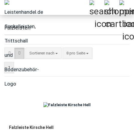
Falzleisten
Sortieren nach
pro Seite
Sortieren nach
8 pro Seite
1
Falzleiste Kirsche Hell