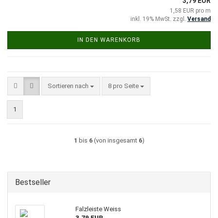
3,79 EUR
1,58 EUR pro m
inkl. 19% MwSt. zzgl.
Versand
IN DEN WARENKORB
Sortieren nach
pro Seite
Sortieren nach
8 pro Seite
1
1
bis
6
(von insgesamt
6
)
Bestseller
Falzleiste Weiss
3,79 EUR