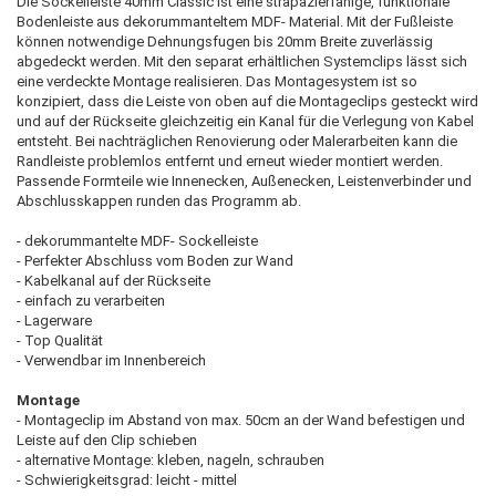
Die Sockelleiste 40mm Classic ist eine strapazierfähige, funktionale
Bodenleiste aus dekorummanteltem MDF- Material. Mit der Fußleiste
können notwendige Dehnungsfugen bis 20mm Breite zuverlässig
abgedeckt werden. Mit den separat erhältlichen Systemclips lässt sich
eine verdeckte Montage realisieren. Das Montagesystem ist so
konzipiert, dass die Leiste von oben auf die Montageclips gesteckt wird
und auf der Rückseite gleichzeitig ein Kanal für die Verlegung von Kabel
entsteht. Bei nachträglichen Renovierung oder Malerarbeiten kann die
Randleiste problemlos entfernt und erneut wieder montiert werden.
Passende Formteile wie Innenecken, Außenecken, Leistenverbinder und
Abschlusskappen runden das Programm ab.
- dekorummantelte MDF- Sockelleiste
- Perfekter Abschluss vom Boden zur Wand
- Kabelkanal auf der Rückseite
- einfach zu verarbeiten
- Lagerware
- Top Qualität
- Verwendbar im Innenbereich
Montage
- Montageclip im Abstand von max. 50cm an der Wand befestigen und
Leiste auf den Clip schieben
- alternative Montage: kleben, nageln, schrauben
- Schwierigkeitsgrad: leicht - mittel